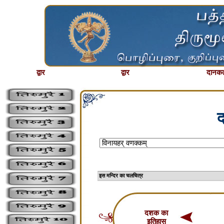
द्वार
द्वार
दानकर्
द
इस मन्दिर का चलचि
दशक का
इतिहास