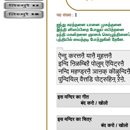
1
पद्य संख्या :
ஐந்து கரத்தனை யானை முகத்தனை
இந்தி னிளம்பிறை போலும் எயிற்றனை
நந்தி மகன்றனை ஞானக் கொழுந்தினைப
புந்தியில் வைத்தடி போற்றுகின் றேனே.
ऐन्दु करत्तऩै याऩै मुहत्तऩै
इन्दि ऩिळम्बिऱै पोलुम् ऎयिट्रऩै
नन्दि महण्ड्रऩै ञाऩक् कॊऴुन्दिऩै
पुन्दियिल् वैत्तडि पोट्रुहिऩ् ऱेऩे.
इस मन्
बंद करो / खोलो
इस मन्द
बंद करो / खोलो