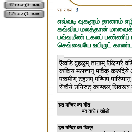
3
पद्य संख्या :
எவ்வடி வுகளும் தானாம் எழ
கவ்விய மலத்தான் மாவைக் 
பவ்வமீண் டகலப் பண்ணிப் 
செவ்வையே உயிருட் காண்டல
ऎव्वडि वुहळुम् ताऩाम् ऎऴिऱ्परै व
कव्विय मलत्ताऩ् मावैक् करुदिये
पव्वमीण् टहलप् पण्णिप् पारिप्पाऩ्
सॆव्वैये उयिरुट् काण्डल् सिवरूब म
इस मन्
बंद करो / खोलो
इस मन्द