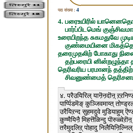
4
पद्य संख्या :
4. பரைஉயிரில் யானெனதொன
பார்ப்பிடமெங் குஞ்சிவமா
உரையிறந்த சுகமதுவே முடிய
குண்மையினை மிகத்தெளி
தரைமுதலிற் போகாது நிலைய
தற்பரையி னின்றழுந்தா தற
தெரிவரிய பரமானந் தத்திற்
சிவனுண்மைத் தெரிசனமாய்
४. परैउयिरिल् याऩॆऩदॊऩ् ऱऱनिण्
पार्प्पिडमॆङ् कुञ्जिवमाय्त् तोण्ड्र
उरैयिऱन्द सुहमदुवे मुडियाहुम् ऎण्
कुण्मैयिऩै मिहत्तॆळिन्दु पॊरुळ्वेऱॊऩ्
तरैमुदलिऱ् पोहादु निलैयिऩिल्निल्