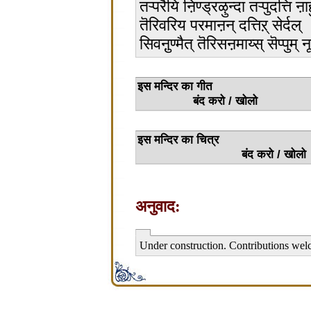
तऱ्परैयि ऩिण्ड्रऴुन्दा तऱ्पुदत्ति ऩाह
तॆरिवरिय परमाऩन् दत्तिऱ् सेर्दल्
सिवऩुण्मैत् तॆरिसऩमाय्स् सॆप्पुम् नू
इस मन्
बंद करो / खोलो
इस मन्द
बंद करो / खोलो
अनुवाद:
Under construction. Contributions wel
சிற்பி