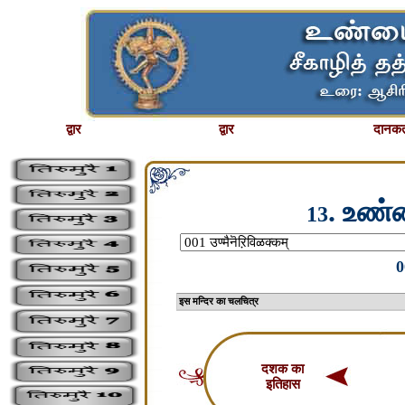
द्वार
द्वार
दानकर्
. உண்
13
0
इस मन्दिर का चलचि
दशक का
इतिहास