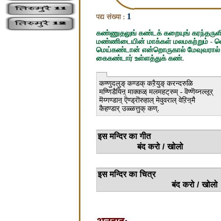
1
पद्य संख्या :
கண்ணுதலுங் கண்டக் கறையுங் கரந்தருள
மண்ணிடையின் மாக்கள் மலமகற்றும் - 
மெய்கண்டான் என்றொருகால் மேவுவரால
கைகண்டார் உள்ளத்துக் கண்.
कण्णुदलुङ् कण्डक् कऱैयुङ् करन्दरुळि
मण्णिडैयिऩ् माक्कळ् मलमहट्रुम् - वॆण्णॆय्नल्लूर्
मॆय्गण्डाऩ् ऎण्ड्रॊरुहाल् मेवुवराल् वेऱिऩ्मै
कैहण्डार् उळ्ळत्तुक् कण्.
इस मन्
बंद करो / खोलो
इस मन्द
बंद करो / खोलो