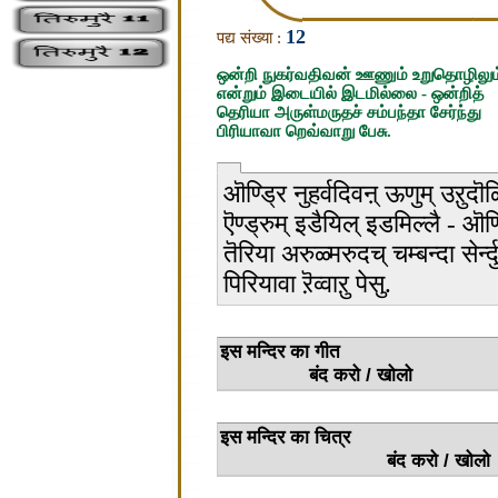
12
पद्य संख्या :
ஒன்றி நுகர்வதிவன் ஊணும் உறுதொழிலும
என்றும் இடையில் இடமில்லை - ஒன்றித்
தெரியா அருள்மருதச் சம்பந்தா சேர்ந்து
பிரியாவா றெவ்வாறு பேசு.
ऒण्ड्रि नुहर्वदिवऩ् ऊणुम् उऱुदॊऴ
ऎण्ड्रुम् इडैयिल् इडमिल्लै - ऒण्ड
तॆरिया अरुळ्मरुदच् चम्बन्दा सेर्न्द
पिरियावा ऱॆव्वाऱु पेसु.
इस मन्
बंद करो / खोलो
इस मन्द
बंद करो / खोलो