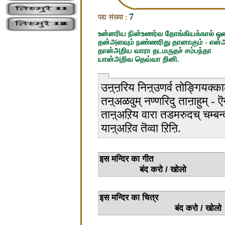
7
पद्य संख्या :
உன்னரிய நின்உணர்வ தோங்கியக்கால் ஒ
தன்அளவும் நண்ணரிது தானாகும் - என்அ
தான்அறிய வாரா தடமருதச் சம்பந்தா
யான்அறிவ தெவ்வா றினி.
उऩ्ऩरिय निऩ्उणर्व तोङ्गियक्का
तऩ्अळवुम् नण्णरिदु ताऩाहुम् - ऎ
ताऩ्अऱिय वारा तडमरुदच् चम्बन्
याऩ्अऱिव तॆव्वा ऱिऩि.
इस मन्
बंद करो / खोलो
इस मन्द
बंद करो / खोलो