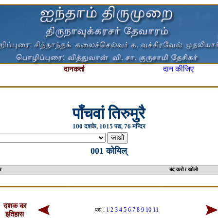
दान कीजिए
दानकर्ता
पाँचवां तिरुमुरै
100 दशके, 1015 पद्य, 76 मन्दिर
001 कोयिल्
दिर का चलचित्र बंद करो / खोलो
दशक का
पद्य :
1
2
3
4
5
6
7
8
9
10
11
इतिहास