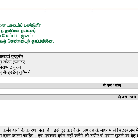
ை யாலடர்ப் புண்டுநீர்
கிடந் தாரென் றயலவர்
்பல பேசப்ப டாமுனம்
்பலஞ் சென்றடைந் துய்ம்மினே.
लडर्प् पुण्डुनीर्
न् तारॆऩ् ऱयलवर्
 पेसप्प टामुऩम्
 सॆण्ड्रडैन् तुय्म्मिऩे.
्दिर का गीत बंद करो / खोलो
्दिर का चित्र बंद करो / खोलो
 कर्मबन्धनों के कारण मिला है। इसे दूर करने के लिए देह के माध्यम से चिट्रंबलम् में
 दर्षन करना चाहिए। इस प्रकार दर्षन नहीं करेंगे, तो शरीर से प्राण छूटने पर देह क