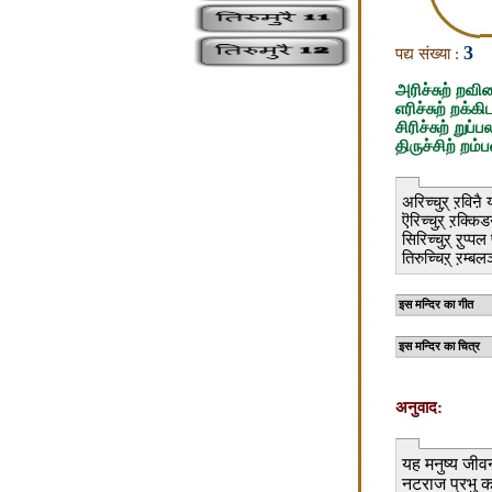
3
पद्य संख्या :
அரிச்சுற் றவின
எரிச்சுற் றக்
சிரிச்சுற் றுப
திருச்சிற் றம
अरिच्चुऱ् ऱविऩै या
ऎरिच्चुऱ् ऱक्किड
सिरिच्चुऱ् ऱुप्पल
तिरुच्चिऱ् ऱम्बलञ्
इस मन
इस मन
अनुवाद:
यह मनुष्य जीवन
नटराज प्रभु का