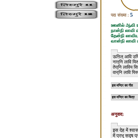
5
पद्य संख्या :
ஊனில் ஆவி உய
நான்நி லாவி
தேன்நி லாவிய
வான்நி லாவி 
ऊऩिल् आवि उयिर्क
नाऩ्नि लावि यिरु
तेऩ्नि लाविय सि
वाऩ्नि लावि यिरुक
इस मन
इस मन
अनुवाद:
इस देह में श्व
में प्रभु सदृष प