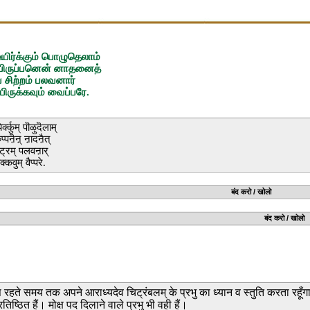
ிர்க்கும் பொழுதெலாம்
 யிருப்பனென் னாதனைத்
 சிற்றம் பலவனார்
யிருக்கவும் வைப்பரே.
्कुम् पॊऴुदॆलाम्
प्पऩॆऩ् ऩादऩैत्
ट्रम् पलवऩार्
्कवुम् वैप्परे.
्दिर का गीत बंद करो / खोलो
्दिर का चित्र बंद करो / खोलो
ास रहते समय तक अपने आराध्यदेव चिट्रंबलम् के प्रभु का ध्यान व स्तुति करता रहूँगा।
्रतिष्ठित हैं। मोक्ष पद दिलाने वाले प्रभु भी वही हैं।