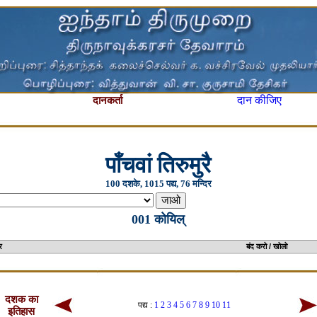
दान कीजिए
दानकर्ता
पाँचवां तिरुमुरै
100 दशके, 1015 पद्य, 76 मन्दिर
001 कोयिल्
दिर का चलचित्र बंद करो / खोलो
दशक का
पद्य :
1
2
3
4
5
6
7
8
9
10
11
इतिहास