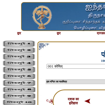
द्वार
द्वार
दानकर्
प
100
इस मन्दिर का चलचि
दशक का
इतिहास