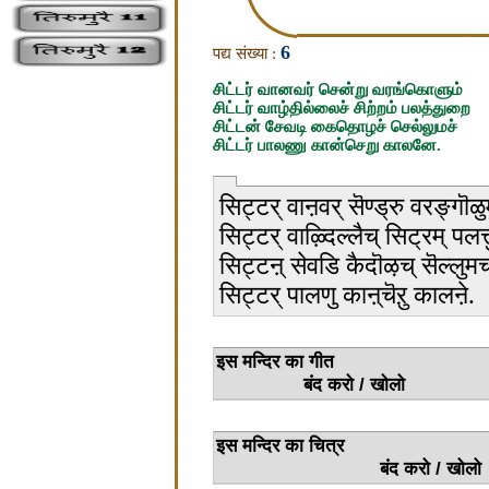
6
पद्य संख्या :
சிட்டர் வானவர் சென்று வரங்கொளும்
சிட்டர் வாழ்தில்லைச் சிற்றம் பலத்துறை
சிட்டன் சேவடி கைதொழச் செல்லுமச்
சிட்டர் பாலணு கான்செறு காலனே.
सिट्टर् वाऩवर् सॆण्ड्रु वरङ्गॊळु
सिट्टर् वाऴ्दिल्लैच् सिट्रम् पलत्त
सिट्टऩ् सेवडि कैदॊऴच् सॆल्लुमच
सिट्टर् पालणु काऩ्चॆऱु कालऩे.
इस मन्
बंद करो / खोलो
इस मन्द
बंद करो / खोलो