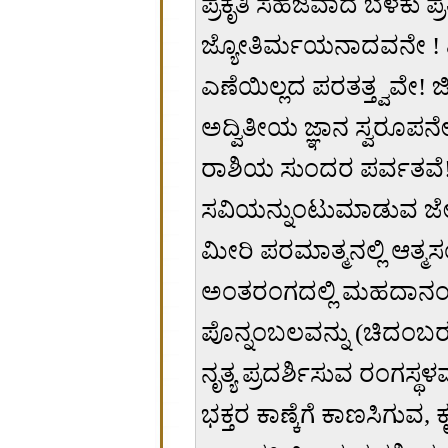
ಪ್ರಕೃತಿ ಸಹಜವಾದ ಬೆಳಕು ಪ್
ಜ್ಯೋತಿರ್ಮಯನಾದವನೇ ! ಎ
ಎಣೆಯಿಲ್ಲದ ಪರತತ್ತ್ವವೇ! 
ಅದ್ವಿತೀಯ ಜ್ಞಾನ ಸ್ವರೂಪನೇ
ರಾಶಿಯ ಸುಂದರ ಪರ್ವತವೆ! ಶ
ಸವಿಯನ್ನುಂಟುಮಾಡುವ ಜೇ
ಮೀರಿ ಪರಮಾತ್ಮನಲ್ಲಿ ಆತ್
ಅಂತರಂಗದಲ್ಲಿ ಮಹದಾನಂದ
ಪೊನ್ನಂಬಲವನ್ನು (ಚಿದಂಬ
ನೃತ್ಯ ಪ್ರದರ್ಶಿಸುವ ರಂಗಸ್ಥ
ಭಕ್ತರ ಕಾಣ್ಕೆಗೆ ಕಾಣಸಿಗುವ, ಕ