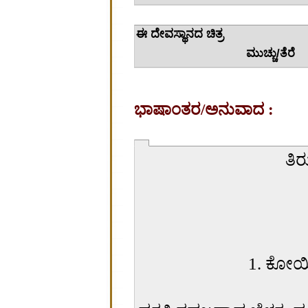
ಈ ದೇವಸ
ಮುಚ್ಚು/ತೆರೆ
ಭಾಷಾಂತರ/ಅನುವಾದ :
ತಿರ
1. ಕೋಯಿಲ