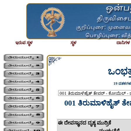
ಇರುವ ಸ್ಥಳ
ಸ್ಥಳ
ದಾನಿಗಳ ಪ
ಒಂಭತ್
19 ದಶಕಗಳು
001 ತಿರುಮಾಳಿಹೈತ್ ತೇ
ಈ ದೇವಸ್ಥಾನ