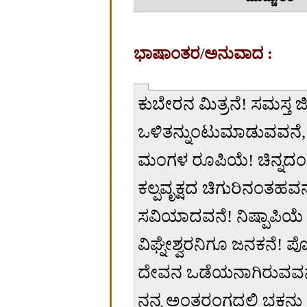
ಭಾಷಾಂತರ/ಅನುವಾದ :
ಕುಬೇರನ ಮಿತ್ರನೆ! ಸಮಸ್ತ
ಒಳಿತನ್ನುಂಟುಮಾಡುವವನೆ, 
ಮಂಗಳ ರೂಪಿಯೆ! ಚಿನ್ನದಂ
ಕಲ್ಪವೃಕ್ಷದ ಚಿಗುರಿನಂತಹವನೆ 
ಸವಿಯಾದವನೆ! ನಿಷ್ಪಾಪಿಯೆ ! 
ವಿಘ್ನೇಶ್ವರನಿಗೂ ಜನಕನೆ! ಪ
ದೇವನ ಒಡೆಯನಾಗಿರುವವನೆ! 
ನನ್ನ ಅಂತರಂಗದಲ್ಲಿ ಭಕ್ತನ