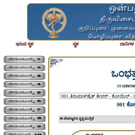
ಇರುವ ಸ್ಥಳ
ಸ್ಥಳ
ದಾನಿಗಳ ಪ
ಒಂಭತ್
19 ದಶಕಗಳು
001 ಕೋಯ
ಈ ದೇವಸ್ಥಾನದ ದೃಶ್ಯ 