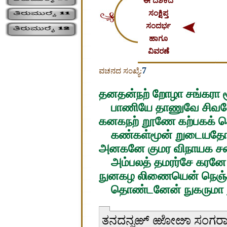
ಈ ದಶಕದ
ಸಂಕ್ಷಿಪ್ತ
ಸಂದರ್ಭ
ಹಾಗೂ
ವಿವರಣೆ
7
ವಚನದ ಸಂಖ್ಯೆ:
தனதன்நற் றோழா சங்கரா 
பாணியே தாணுவே சிவ
கனகநற் றூணே கற்பகக் 
கண்கள்மூன் றுடையதோர்
அனகனே குமர விநாயக 
அம்பலத் தமரர்சே கரனே
நுனகழ லிணையென் நெஞ்ச
தொண்டனேன் நுகருமா ந
ತನದನ್ನಱ್ ಱೋೞಾ ಸಂಗರ