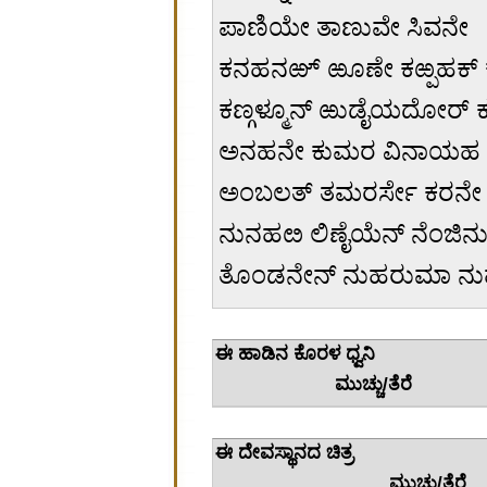
ಪಾಣಿಯೇ ತಾಣುವೇ ಸಿವನೇ
ಕನಹನಱ್ ಱೂಣೇ ಕಱ್ಪಹಕ್
ಕಣ್ಗಳ್ಮೂನ್ ಱುಡೈಯದೋರ್ 
ಅನಹನೇ ಕುಮರ ವಿನಾಯಹ
ಅಂಬಲತ್ ತಮರರ್ಸೇ ಕರನೇ
ನುನಹೞ ಲಿಣೈಯೆನ್ ನೆಂಜಿನು
ತೊಂಡನೇನ್ ನುಹರುಮಾ ನು
ಈ ಹಾಡಿನ
ಮುಚ್ಚು/ತೆರೆ
ಈ ದೇವಸ
ಮುಚ್ಚು/ತೆರೆ