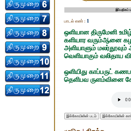
இப்பதிகப்
1
பாடல் எண் :
ஒளியான திருமேனி உமிழ
களியார வரும்ஆனை கழல
அளியாளும் மலர்தூவும்
வெளியாகும் வலிதாய 
ஒளியிது காப்பருட் க
தெளிபவ ருளம்வினை சே
இக்கோயிலின் படம்
இக்கோயிலின் 