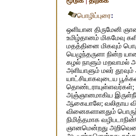
மூடுக
|
திறக்க
:
பொழிப்புரை
ஒளியான திருமேனி ஞான
உமிழ்தானம் மிகமேவு 
மதத்தினை மிகவும் பொரு
யெழுந்தருளா நின்ற ய
கழல் நாளும் மறவாமல் 
அளியாளும் மலர் தூவும
யாட்சியாகவுடைய பூக்கள
தொண்டராயுள்ளவர்கள்;
அஞ்ஞானமாகிய இருள்நீங்
ஆகையாலே; வலிதாய வ
வினைகளானதும் பொருந்த
நிமித்தமாக வழிபடாநின்
ஞானமென்றது அறிவென