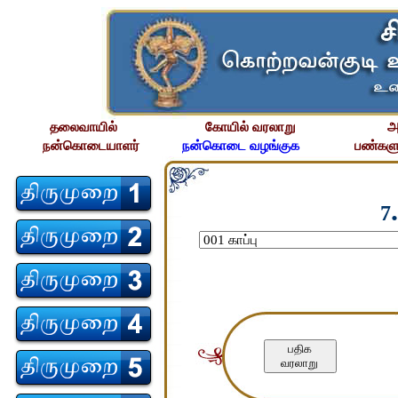
தலைவாயில்
கோயில் வரலாறு
அ
நன்கொடையாளர்
நன்கொடை வழங்குக
பண்களு
7
பதிக
வரலாறு