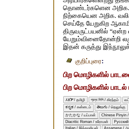
அடியார்களென்றது தங்க
தொண்டர்களென அறிக.
நிற்கையென அறிக. வலித
செய்தே யேறுகிற ஆகாம
திருவருட்பயனில் “ஏன
யேறும்வினைதோன்றி லரு
இதன் கருத்து இந்நூலுக
:
குறிப்புரை
பிற மொழிகளில் பாடலைப
பிற மொழிகளில் பாடல் ப
𑀢𑀫𑀺𑀵𑀺 / தமிழி
গ্রন্থ লিপি / கிரந்தம்
வட
ಕನ್ನಡ / கன்னடம்
తెలుగు / தெலுங்கு
かたかな / யப்பான்
Chinese Pinyin /
Diacritic Roman / உரோமன்
Русский 
Italian / இத்தாலியன்
Assamese / அ