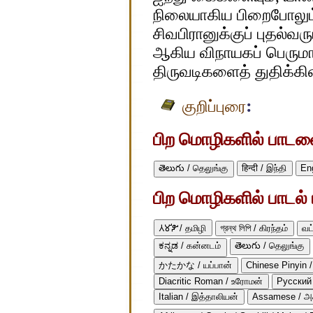
நிலையாகிய பிறைபோலும்
சிவபிரானுக்குப் புதல்வ
ஆகிய விநாயகப் பெரும
திருவடிகளைத் துதிக்கி
:
குறிப்புரை
பிற மொழிகளில் பாடலைப
తెలుగు / தெலுங்கு
हिन्दी / இந்தி
En
பிற மொழிகளில் பாடல் ப
𑀢𑀫𑀺𑀵𑀺 / தமிழி
গ্রন্থ লিপি / கிரந்தம்
வட
ಕನ್ನಡ / கன்னடம்
తెలుగు / தெலுங்கு
かたかな / யப்பான்
Chinese Pinyin /
Diacritic Roman / உரோமன்
Русский 
Italian / இத்தாலியன்
Assamese / அ