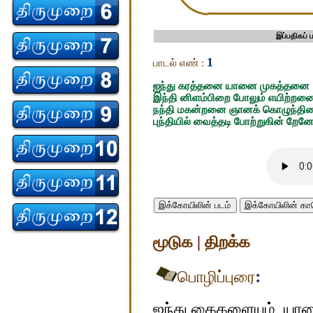
இப்பதிகப்
1
பாடல் எண் :
ஐந்து கரத்தனை யானை முகத்தனை
இந்தி னிளம்பிறை போலும் எயிற்றன
நந்தி மகன்றனை ஞானக் கொழுந்தி
புந்தியில் வைத்தடி போற்றுகின் றேனே
இக்கோயிலின் படம்
இக்கோயிலின் 
மூடுக
|
திறக்க
:
பொழிப்புரை
ஐந்து கைகளையும், யா