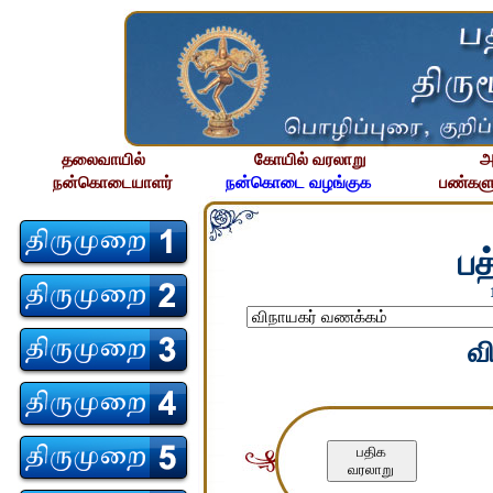
தலைவாயில்
கோயில் வரலாறு
அ
நன்கொடையாளர்
நன்கொடை வழங்குக
பண்களு
பத
வ
பதிக
வரலாறு