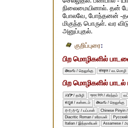
செல்லுதல். பண்பால் - 
நிலைமையினால். தன் ப
போலவே, போந்தனன் -தன்
மிகுந்த பொருள். வர விட
அனுப்புதல்.
:
குறிப்புரை
பிற மொழிகளில் பாடலைப
తెలుగు / தெலுங்கு
संस्कृत / வடமொழி
பிற மொழிகளில் பாடல் ப
𑀢𑀫𑀺𑀵𑀺 / தமிழி
গ্রন্থ লিপি / கிரந்தம்
வட
ಕನ್ನಡ / கன்னடம்
తెలుగు / தெலுங்கு
かたかな / யப்பான்
Chinese Pinyin /
Diacritic Roman / உரோமன்
Русский 
Italian / இத்தாலியன்
Assamese / அ