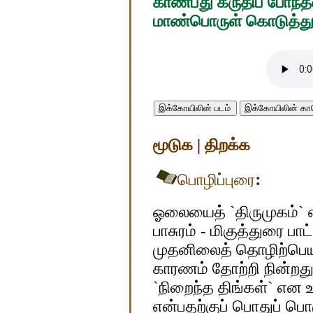
காண்பது கருதிப் போந்
மாண்பொருள் கொடுத்து 
இக்கோயிலின் படம்
இக்கோயிலின் 
மூடுக
|
திறக்க
:
பொழிப்புரை
ஓலையைத் `திருமுகம்` எ
பாசுரம் - மிகுத்துரை பாட
முதனிலைத் தொழிற்பெயர
காரணம் தோற்றி நின்றது
`நிறைந்த திங்கள்` என உ
என்பதற்குப் பொதுப் ப