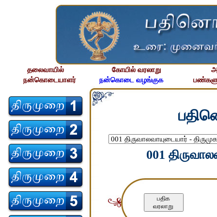
தலைவாயில்
கோயில் வரலாறு
அ
நன்கொடையாளர்
நன்கொடை வழங்குக
பண்களு
பதின
001 திருவாலவ
பதிக
வரலாறு