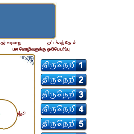
தர் வரலாறு
தட்டச்சுத் தேடல்
பல மொழிகளுக்கு ஒலிபெயர்ப்பு