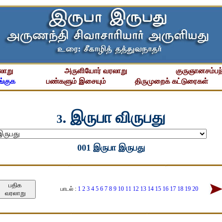
லாறு
அருளியோர் வரலாறு
குருஞானசம்பந்
்குக
பண்களும் இசையும்
திருமுறைக் கட்டுரைகள்
. இருபா விருபது
3
001 இருபா இருபது
பதிக
பாடல் :
1
2
3
4
5
6
7
8
9
10
11
12
13
14
15
16
17
18
19
20
வரலாறு