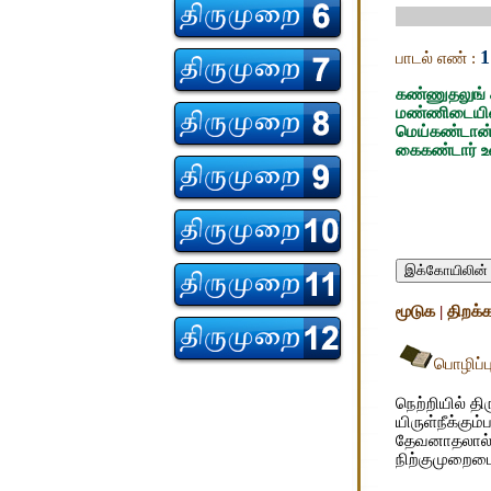
1
பாடல் எண் :
கண்ணுதலுங் 
மண்ணிடையின்
மெய்கண்டான்
கைகண்டார் உள
இக்கோயிலின் 
மூடுக
|
திறக்
பொழிப்ப
நெற்றியில் த
யிருள்நீக்கு
தேவனாதலால் 
நிற்குமுறைம