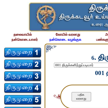
தலைவாயில்
கோயில் வரலாறு
அ
நன்கொடையாளர்
நன்கொடை வழங்குக
பண்களு
. தி
6
001 த
பதிக
வரலாறு