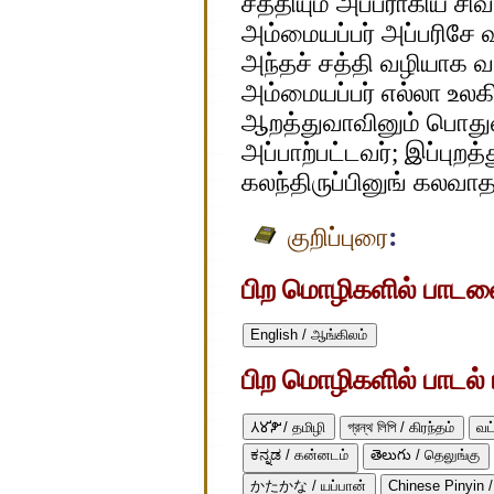
சத்தியும் அப்பராகிய சி
அம்மையப்பர் அப்பரிசே 
அந்தச் சத்தி வழியாக வ
அம்மையப்பர் எல்லா உலகிற
ஆறத்துவாவினும் பொதுவிய
அப்பாற்பட்டவர்; இப்புறத்
கலந்திருப்பினுங் கலவாத
:
குறிப்புரை
பிற மொழிகளில் பாடலைப
English / ஆங்கிலம்
பிற மொழிகளில் பாடல் ப
𑀢𑀫𑀺𑀵𑀺 / தமிழி
গ্রন্থ লিপি / கிரந்தம்
வட
ಕನ್ನಡ / கன்னடம்
తెలుగు / தெலுங்கு
かたかな / யப்பான்
Chinese Pinyin /