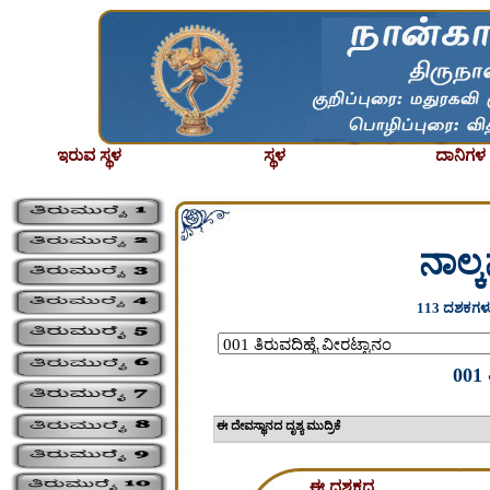
ಇರುವ ಸ್ಥಳ
ಸ್ಥಳ
ದಾನಿಗಳ ಪ
ನಾಲ್
113 ದಶಕಗಳು
001 
ಈ ದೇವಸ್ಥಾನದ ದೃಶ್ಯ 
ಈ ದಶಕದ