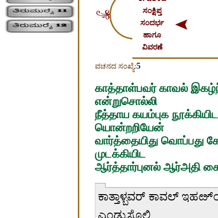
ಸಂಕ್ಷಿಪ್ತ
ಸಂದರ್ಭ
ಹಾಗೂ
ವಿವರಣೆ
5
ವಚನದ ಸಂಖ್ಯೆ:
காத்தாள்பவர் காவல் இகழ
என்றுசொல்லி
நீத்தாய கயம்புக நூக்கிய
யொன்றறியேன்
வார்த்தையிது வொப்பது கே
முடக்கியிட
ஆர்த்தார்புனல் ஆர்அதி க
ಕಾತ್ತಾಳ್ಬವರ್ ಕಾವಲ್ ಇಹೞ
ಎಂಡ್ರುಸೊಲ್ಲಿ