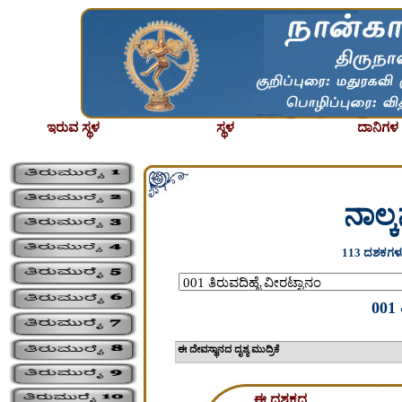
ಇರುವ ಸ್ಥಳ
ಸ್ಥಳ
ದಾನಿಗಳ ಪ
ನಾಲ್
113 ದಶಕಗಳು
001 
ಈ ದೇವಸ್ಥಾನದ ದೃಶ್ಯ 
ಈ ದಶಕದ