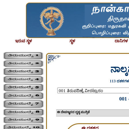
ಇರುವ ಸ್ಥಳ
ಸ್ಥಳ
ದಾನಿಗಳ ಪ
ನಾಲ್
113 ದಶಕಗಳು
001 
ಈ ದೇವಸ್ಥಾನದ ದೃಶ್ಯ 
ಈ ದಶಕದ