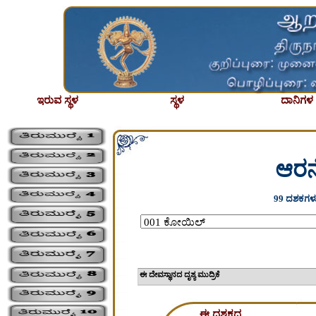
ಇರುವ ಸ್ಥಳ
ಸ್ಥಳ
ದಾನಿಗಳ ಪ
ಆರನ
99 ದಶಕಗಳು
ಈ ದೇವಸ್ಥಾನದ ದೃಶ್ಯ 
ಈ ದಶಕದ