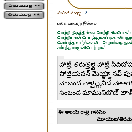
2
పాసుర సంఖ్య :
பதிக வரலாறு இல்லை
போற்றி திருத்தில்லை போற்றி சிவபோகம்
போற்றியவன் மெய்ஞ்ஞானப் புண்ணியநூல்
வெம்பந்த வாழ்க்கைவிட வேறாய்வந் து
சம்பந்த மாமுனிபொற் றாள்.
పోట్రి తిరుత్తిల్లై పోట్రి సివబ
పోట్రియవన్ మెయ్ఞ్ఞానప్ పు
వెంబంద వాళ్క్కైవిడ వేఱాయ్వ
సంబంద మామునిబొఱ్ ఱాళ్
ఈ ఆలయ 
మూయుట/తెరచు