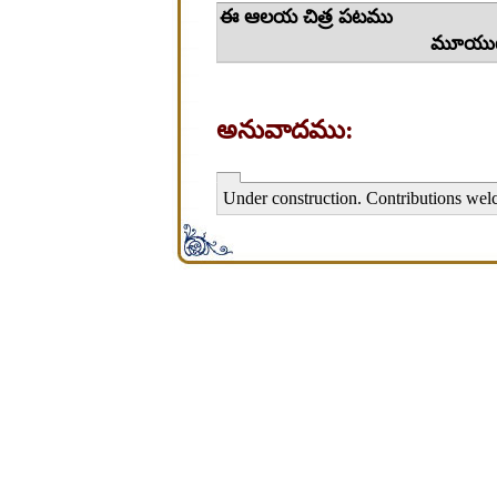
ఈ ఆలయ 
మూయుట/తెర
అనువాదము:
Under construction. Contributions wel
சிறபி