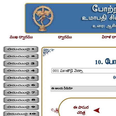
ముఖ ద్వారము
ద్వారము
విరాళ ద
. ப
10
0
ఈ ఆలయ వీడియో
ఈ పాసుర
చరిత్ర