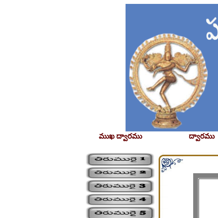
ముఖ ద్వారము
ద్వారము