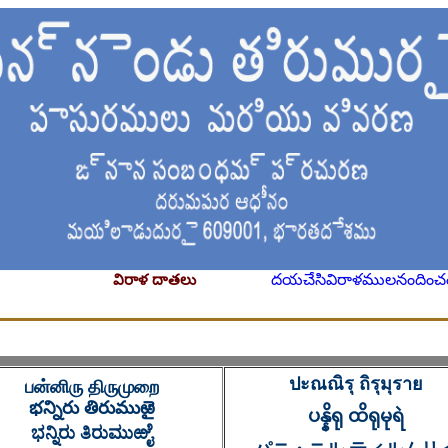
దయచేసివిరాళములనందించ
విరాళ దాతలు
ปะณณิรุ ถิรุมุราย
பன்னிரு திருமுறை
భన్నిరు తిరుముఱై
ပန္နိရု ထိရုမုရဲ
ಭನ್ನಿರು ತಿರುಮುಱೈ