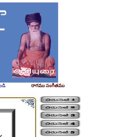
ండి
రాగము సంగీతము