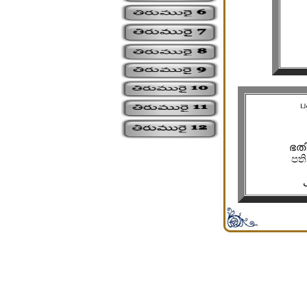
ப
ഭതി
පති
சிற்பி
சிற்பி