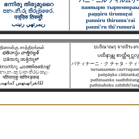
パニ・ニル ティルムリ
ഭന്നിരു തിരുമുറൈ
пaннырю тырюмюрa
පනං.නි.රු තිරුමුරෛ.
paṉṉiru tirumuṟai
पऩ्ऩिरु तिरुमुऱै
panniru thirumu'rai
ريمرتهي رنينب
panni'ru thi'rumurä
ปะถิณาณกุ จาถถิระงก
தினான்கு சாத்திரங்கள்
భతినాన్గు చాత్తిరఙ్గళ్
ပထိနာန္ကု စာထ္ထိရင္ကလ
ಭತಿನಾನ್ಗು ಚಾತ್ತಿರಙ್ಗಳ್
パティナーニ・ク チャタ・ティ
നാന്ഗു ചാത്തിരങ്ഗള്
пaтынаанкю сaaттырaн
නා.නං.කු චාතංතිරඞංකළං
patiṉāṉku cāttiraṅkaḷ
पतिऩाऩ्कु चात्तिरङ्कळ्
pathinaanku saaththirang
لكانقراتهيتهس كنناتهيب
pathinahnku zahththi'ran