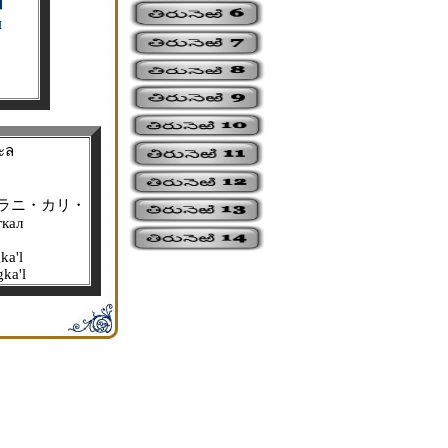
イ
ы
ะล
္
ラニ・カリ・
гкал
ka'l
gka'l