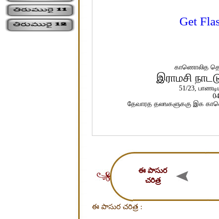
Get Fla
காணொலித தொ
இராமசி நாடட
51/23, பாணடி
04
தேவாரத தலஙகளுககு இக காண
ఈ పాసుర
చరిత్ర
ఈ పాసుర చరిత్ర :