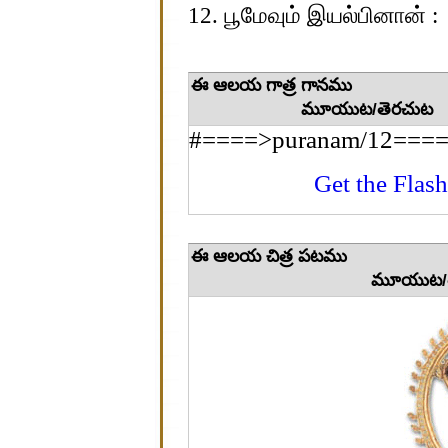
12. பூமேவும் இயல்பினான் :
ఈ ఆలయ 
మూయుట/తెరచుట
#====>puranam/12====>1
Get the Flash
ఈ ఆలయ 
మూయుట/తెర