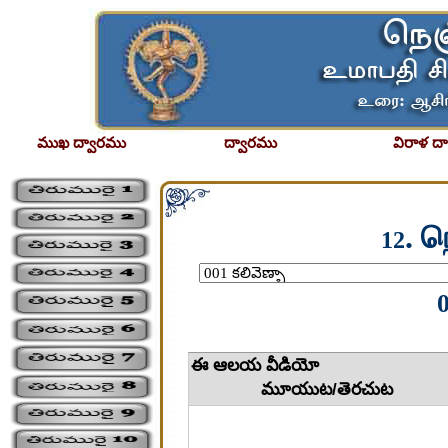
ముఖ ద్వారము
ద్వారము
విరాళ ద
. 
12
0
ఈ ఆల
మూయుట/తెరచుట