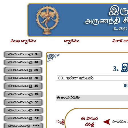
ముఖ ద్వారము
ద్వారము
విరాళ ద
. 
3
0
ఈ ఆలయ వీడియో
ఈ పాసుర
పాసురము 
చరిత్ర