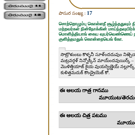
17
పాసుర సంఖ్య :
சொற்றொழும்பு கொள்ளநீ சூழ்ந்ததுவும் ந
மற்றவர்கள் நின்நோக்கின் மாய்ந்தவுயிர்க்
மொளித்தியாங் கைய வுயர்வெண்ணெய் நல
குளித்தமதுக் கொன்றையெங் கோ.
సొట్రొళుంబు కొళ్ళనీ సూళ్ందదువుం నిఱ్చెయ
మట్రవర్గళ్ నిన్నోక్కిన్ మాయ్ందవుయిర్క్ – 
మొళిత్తియాఙ్ కైయ వుయర్వెణ్ణెయ్ నల్లూర్క్
కుళిత్తమదుక్ కొండ్రైయెఙ్ కో.
ఈ ఆలయ 
మూయుట/తెరచు
ఈ ఆలయ 
మూయుట/తెర