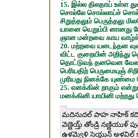
15. இல்ல திலதாய் உள்ள த
சொல்லே சொல்லாய்ச் சொல்
சிறுத்தலும் பெருத்தலு மில
யானை யெறும்பி னானது 
ஞான மன்றவை காய வாழ்
20. மற்றவை யடைந்தன வு
விட்ட குறையின் அறிந்து 
தொட்டுவந் தனவென வேண்ட
பெரியதிற் பெருமையுஞ் சிற
முரியது நினக்கே யுண்மை
25. எனக்கின் றாகும் என்று
மனக்கினி யாயினி மற்றது
మదినుదల్ పాహ నాహిక్ కద
వెణ్ణెయ్త్ తోండ్రి నణ్ణియుళ్ 
ఉళమ్వెళి సెయ్దున్ అళవిల్ క