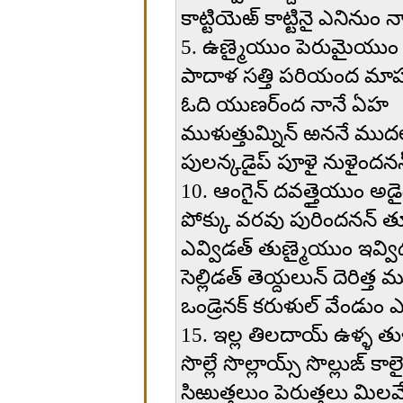
కాట్టియెఱ్ కాట్టినై ఎనినుం నా
5. ఉణ్మైయుం పెరుమైయుం న
పాదాళ సత్తి పరియంద మా
ఓది యుణర్ంద నానే ఏహ
ముళుత్తుమ్నిన్ ఱననే ముదల
పులన్కడైప్ పూళై నుళైందనన
10. ఆంగైన్ దవత్తైయుం అడై
పోక్కు వరవు పురిందనన్ తూ
ఎవ్విడత్ తుణ్మైయుం ఇవ్వ
సెల్లిడత్ తెయ్దలున్ దెరిత్త 
ఒండ్రెనక్ కరుళుల్ వేండుం ఎ
15. ఇల్ల తిలదాయ్ ఉళ్ళ త
సొల్లే సొల్లాయ్స్ సొల్లుఙ్ కాల
సిఱుత్తలుం పెరుత్తలు మిలవే 