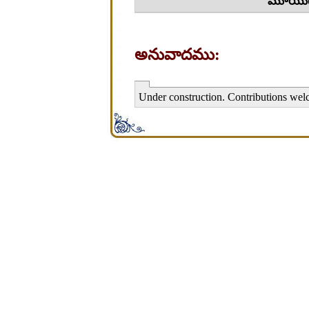
మూయుట/తెర
అనువాదము:
Under construction. Contributions wel
சிறபி