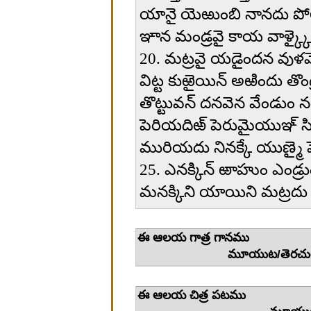
యానై యెఱుంబి నానదు పోల
ఞాన మండ్రవై కాయ వాళ్క్కై
20. మట్రవై యడైందన వుళవెని
విట్ట కుఱైయిన్ అఱిందు తొండ
తొట్టువన్ దనవెన వేండుం నట
పెరియదిఱ్ పెరుమైయుఞ్ 
మురియదు నినక్కే యుణ్మై
25. ఎనక్కిన్ ఱాహుం ఎండ్రు
మనక్కిని యాయిని మట్రదు
ఈ ఆలయ 
మూయుట/తెరచు
ఈ ఆలయ 