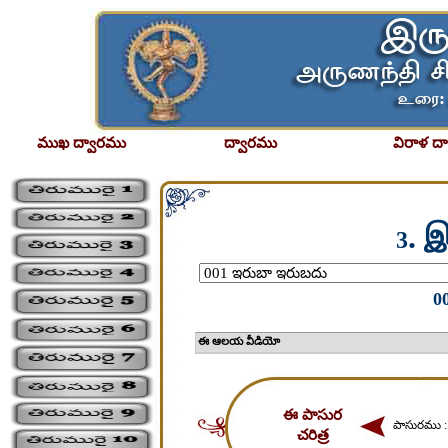
ముఖ ద్వారము
ద్వారము
విరాళ ద
. 
3
0
ఈ ఆలయ వీడియో
ఈ పాసుర
పాసురము 
చరిత్ర