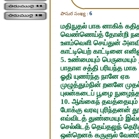
6
పాసుర సంఖ్య :
மதிநுதல் பாக னாகிக் கதி
வெண்ணெய்த் தோன்றி நண்ண
உளம்வெளி செய்துன் அளவில
காட்டியெற் காட்டினை எனினு
5. உண்மையும் பெருமையும
பாதாள சத்தி பரியந்த மாக
ஓதி யுணர்ந்த நானே ஏக
முழுத்தும்நின் றனனே முதல
புலன்கடைப் பூழை நுழைந்
10. ஆங்கைந் தவத்தையும் 
போக்கு வரவு புரிந்தனன் தூ
எவ்விடத் துண்மையும் இவ்
செல்லிடத் தெய்தலுந் தெரித
ஒன்றெனக் கருளுல் வேண்டு