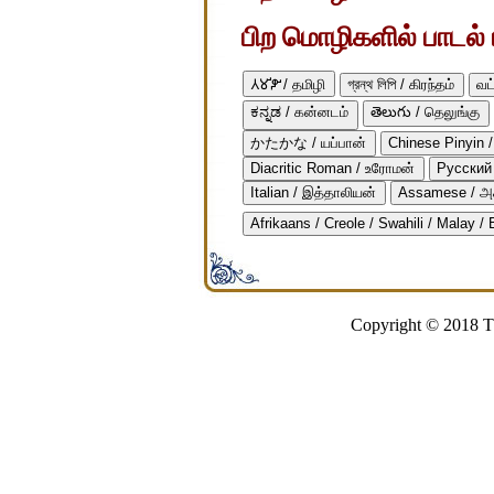
பிற மொழிகளில் பாடல் ப
𑀢𑀫𑀺𑀵𑀺 / தமிழி
গ্রন্থ লিপি / கிரந்தம்
வட
ಕನ್ನಡ / கன்னடம்
తెలుగు / தெலுங்கு
かたかな / யப்பான்
Chinese Pinyin /
Diacritic Roman / உரோமன்
Русский 
Italian / இத்தாலியன்
Assamese / அ
Afrikaans / Creole / Swahili / Malay /
Copyright © 2018 Th