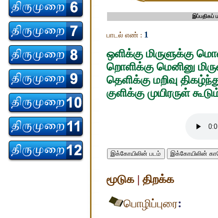
இப்பதிகப்
1
பாடல் எண் :
ஒளிக்கு மிருளுக்கு ம
றொளிக்கு மெனினு மிருளட
தெளிக்கு மறிவு திகழ்ந்
குளிக்கு முயிரருள் கூட
இக்கோயிலின் படம்
இக்கோயிலின் 
மூடுக
|
திறக்க
:
பொழிப்புரை