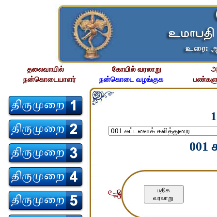
தலைவாயில்
கோயில் வரலாறு
அ
நன்கொடையாளர்
நன்கொடை வழங்குக
பண்களு
1
001 
பதிக
வரலாறு